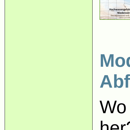
Mod
Abf
Wo 
her