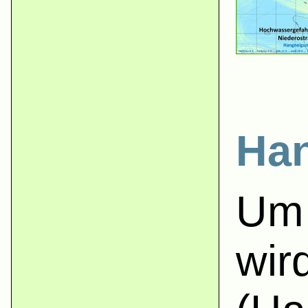
Han
Um 
wir