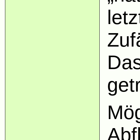
let
Zuf
Das
getr
Mög
Abf