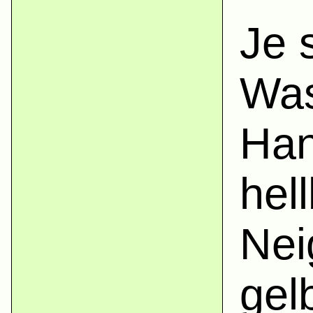
Je 
Was
Han
hel
Nei
gel