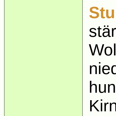
Stu
stä
Wol
nie
hun
Kir