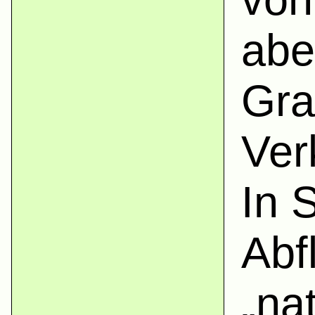
abe
Gra
Ver
In 
Abf
„na