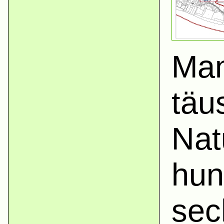
Man
täu
Nat
hun
sec