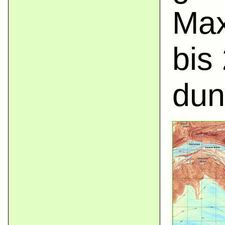
Max
bis
dun