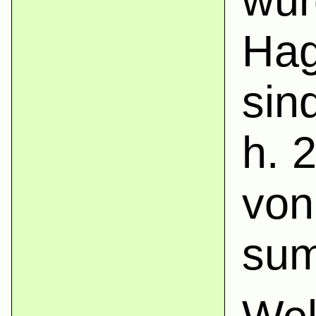
wur
Hag
sin
h. 
von
sum