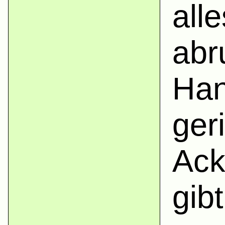
all
abr
Han
ger
Ack
gib