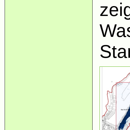
zei
Was
Sta