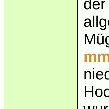
der
all
Müg
mm
nie
Hoc