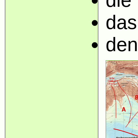
die
das
den