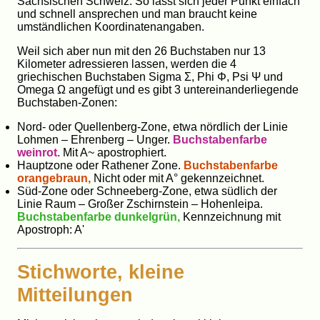
Sächsischen Schweiz. So lässt sich jeder Punkt einfach
und schnell ansprechen und man braucht keine
umständlichen Koordinatenangaben.
Weil sich aber nun mit den 26 Buchstaben nur 13
Kilometer adressieren lassen, werden die 4
griechischen Buchstaben Sigma Σ, Phi Φ, Psi Ψ und
Omega Ω angefügt und es gibt 3 untereinanderliegende
Buchstaben-Zonen:
Nord- oder Quellenberg-Zone, etwa nördlich der Linie
Lohmen – Ehrenberg – Unger.
Buchstabenfarbe
weinrot.
Mit A~ apostrophiert.
Hauptzone oder Rathener Zone.
Buchstabenfarbe
orangebraun,
Nicht oder mit A° gekennzeichnet.
Süd-Zone oder Schneeberg-Zone, etwa südlich der
Linie Raum – Großer Zschirnstein – Hohenleipa.
Buchstabenfarbe dunkelgrün,
Kennzeichnung mit
Apostroph: A'
Stichworte, kleine
Mitteilungen