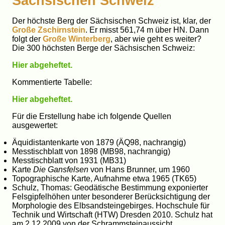
Sächsischen Schweiz
Der höchste Berg der Sächsischen Schweiz ist, klar, der
Große Zschirnstein
. Er misst 561,74 m über HN. Dann
folgt der
Große Winterberg
, aber wie geht es weiter?
Die 300 höchsten Berge der Sächsischen Schweiz:
Hier abgeheftet.
Kommentierte Tabelle:
Hier abgeheftet.
Für die Erstellung habe ich folgende Quellen
ausgewertet:
Äquidistantenkarte von 1879 (ÄQ98, nachrangig)
Messtischblatt von 1898 (MB98, nachrangig)
Messtischblatt von 1931 (MB31)
Karte
Die Gansfelsen
von Hans Brunner, um 1960
Topographische Karte, Aufnahme etwa 1965 (TK65)
Schulz, Thomas: Geodätische Bestimmung exponierter
Felsgipfelhöhen unter besonderer Berücksichtigung der
Morphologie des Elbsandsteingebirges. Hochschule für
Technik und Wirtschaft (HTW) Dresden 2010. Schulz hat
am 2.12.2009 von der Schrammsteinaussicht