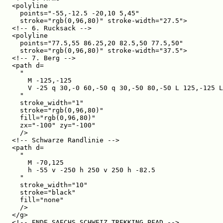
<polyline

  points="-55,-12.5 -20,10 5,45"

  stroke="rgb(0,96,80)" stroke-width="27.5">

<!-- 6. Rucksack -->

<polyline

  points="77.5,55 86.25,20 82.5,50 77.5,50"

  stroke="rgb(0,96,80)" stroke-width="37.5">

<!-- 7. Berg -->

<path d=

  "

    M -125,-125

    V -25 q 30,-0 60,-50 q 30,-50 80,-50 L 125,-125 L
  "

  stroke_width="1"

  stroke="rgb(0,96,80)"

  fill="rgb(0,96,80)"

  zx="-100" zy="-100"

  />

<!-- Schwarze Randlinie -->

<path d=

  "

    M -70,125

    h -55 v -250 h 250 v 250 h -82.5

  "

  stroke_width="10"

  stroke="black"

  fill="none"

  />

</g>

<!-- ENDE SAECHS SCHWEIZ TREKKING PFAD -->
