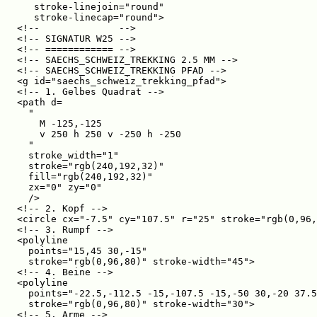
   stroke-linejoin="round"

   stroke-linecap="round">

<!--              -->

<!-- SIGNATUR W25 -->

<!-- ============ -->

<!-- SAECHS_SCHWEIZ_TREKKING 2.5 MM -->

<!-- SAECHS_SCHWEIZ_TREKKING PFAD -->

<g id="saechs_schweiz_trekking_pfad">

<!-- 1. Gelbes Quadrat -->

<path d=

  "

    M -125,-125

    v 250 h 250 v -250 h -250

  "

  stroke_width="1"

  stroke="rgb(240,192,32)"

  fill="rgb(240,192,32)"

  zx="0" zy="0"

  />

<!-- 2. Kopf -->

<circle cx="-7.5" cy="107.5" r="25" stroke="rgb(0,96,
<!-- 3. Rumpf -->

<polyline

  points="15,45 30,-15"

  stroke="rgb(0,96,80)" stroke-width="45">

<!-- 4. Beine -->

<polyline

  points="-22.5,-112.5 -15,-107.5 -15,-50 30,-20 37.5
  stroke="rgb(0,96,80)" stroke-width="30">

<!-- 5. Arme -->
