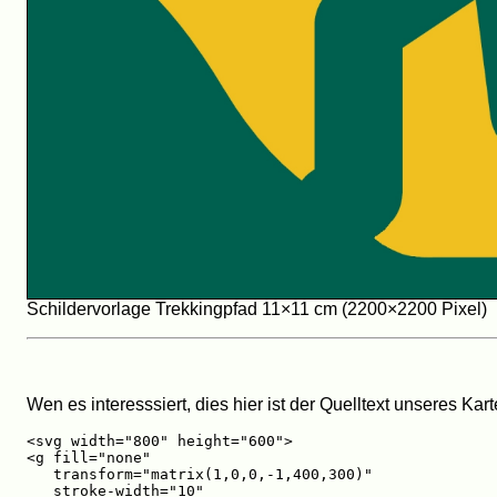
Schildervorlage Trekkingpfad 11×11 cm (2200×2200 Pixel)
Wen es interesssiert, dies hier ist der Quelltext unseres Kar
<svg width="800" height="600">

<g fill="none"

   transform="matrix(1,0,0,-1,400,300)"

   stroke-width="10"
