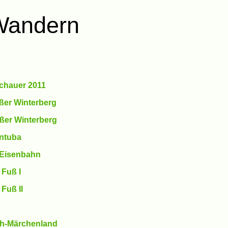
an­dern
­schauer 2011
­ßer Winter­berg
­ßer Winter­berg
n­tuba
Eisen­bahn
 Fuß I
Fuß II
ch-Märchen­land