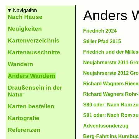
Anders W
Navigation
Nach Hause
Neu­ig­keiten
Friedrich 2024
Karten­ver­zeich­nis
Stil­ler Pfad 2015
Karten­aus­schnit­te
Frie­drich und der Mille
Neu­jahrs­erste 2011 Gro
Wan­dern
Neuj­ahrs­erste 2012 Gro
Anders Wan­dern
Richard Wag­ners Riese
Drau­ßen­sein in der
Natur
Richard Wag­ners Rohr-
S80 oder: Nach Rom zu
Kar­ten be­stel­len
S81 oder: Nach Rom zu 
Karto­gra­fie
Advents­sonder­zug
Refe­ren­zen
Berg-Fahrt ins Kurs­bu