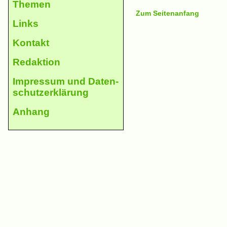
The­men
Zum Seitenanfang
Links
Kontakt
Redaktion
Impres­sum und Daten­
schutz­erklä­rung
An­hang