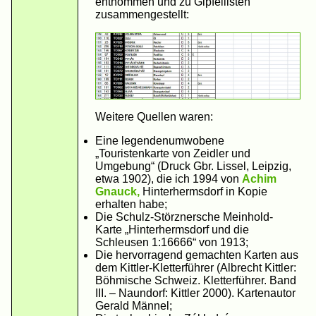
entnommen und zu Gipfellisten
zusammengestellt:
Weitere Quellen waren:
Eine legendenumwobene
„Touristenkarte von Zeidler und
Umgebung“ (Druck Gbr. Lissel, Leipzig,
etwa 1902), die ich 1994 von
Achim
Gnauck,
Hinterhermsdorf in Kopie
erhalten habe;
Die Schulz-Störznersche Meinhold-
Karte „Hinterhermsdorf und die
Schleusen 1:16666“ von 1913;
Die hervorragend gemachten Karten aus
dem Kittler-Kletterführer (Albrecht Kittler:
Böhmische Schweiz. Kletterführer. Band
III. – Naundorf: Kittler 2000). Kartenautor
Gerald Männel;