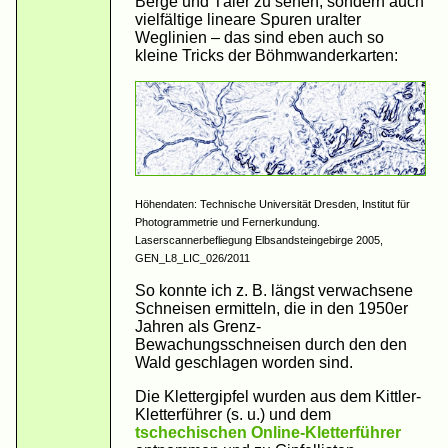
Berge und Täler zu sehen, sondern auch
vielfältige lineare Spuren uralter
Weglinien – das sind eben auch so
kleine Tricks der Böhmwanderkarten:
Höhendaten: Technische Universität Dresden, Institut für
Photogrammetrie und Fernerkundung.
Laserscannerbefliegung Elbsandsteingebirge 2005,
GEN_L8_LIC_026/2011
So konnte ich z. B. längst verwachsene
Schneisen ermitteln, die in den 1950er
Jahren als Grenz-
Bewachungsschneisen durch den den
Wald geschlagen worden sind.
Die Klettergipfel wurden aus dem Kittler-
Kletterführer (s. u.) und dem
tschechischen Online-Kletterführer