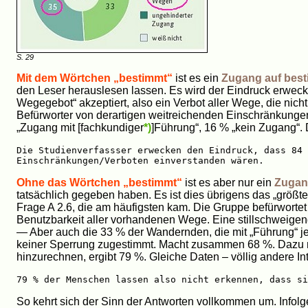
S. 29
Mit dem Wörtchen „bestimmt“
ist es ein
Zugang auf bes
den Leser herauslesen lassen. Es wird der Eindruck erweckt
Wegegebot“ akzeptiert, also ein Verbot aller Wege, die ni
Befürworter von derartigen weitreichenden Einschränkung
„Zugang mit [fachkundiger
*)
]Führung“, 16 % „kein Zugang“.
Die Studienverfassser erwecken den Eindruck, dass 84 
Einschränkungen/Verboten einverstanden wären.
Ohne das Wörtchen „bestimmt“
ist es aber nur ein
Zugan
tatsächlich gegeben haben. Es ist dies übrigens das „größte
Frage A 2.6, die am häufigsten kam. Die Gruppe befürwortet
Benutzbarkeit aller vorhandenen Wege. Eine stillschweigen
— Aber auch die 33 % der Wandernden, die mit „Führung“
keiner Sperrung zugestimmt. Macht zusammen 68 %. Dazu 
hinzurechnen, ergibt 79 %. Gleiche Daten – völlig andere Int
79 % der Menschen lassen also nicht erkennen, dass si
So kehrt sich der Sinn der Antworten vollkommen um. Infol