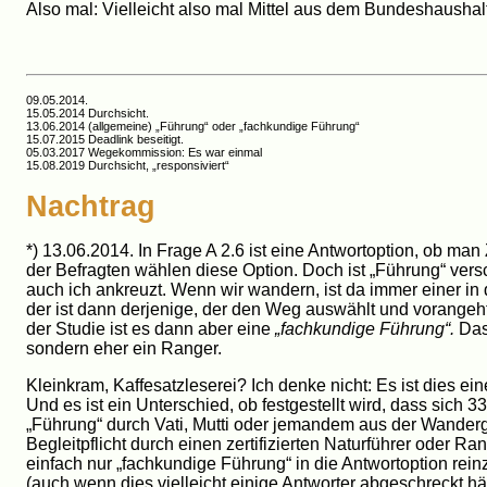
Also mal: Vielleicht also mal Mittel aus dem Bundeshausha
09.05.2014.
15.05.2014 Durchsicht.
13.06.2014 (allgemeine) „Führung“ oder „fachkundige Führung“
15.07.2015 Deadlink beseitigt.
05.03.2017 Wegekommission: Es war einmal
15.08.2019 Durchsicht, „responsiviert“
Nachtrag
*) 13.06.2014. In Frage A 2.6 ist eine Antwortoption, ob ma
der Befragten wählen diese Option. Doch ist „Führung“ versch
auch ich ankreuzt. Wenn wir wandern, ist da immer einer in
der ist dann derjenige, der den Weg auswählt und vorangeh
der Studie ist es dann aber eine
„fachkundige Führung“.
Das
sondern eher ein Ranger.
Kleinkram, Kaffesatzleserei? Ich denke nicht: Es ist dies e
Und es ist ein Unterschied, ob festgestellt wird, dass sich
„Führung“ durch Vati, Mutti oder jemandem aus der Wandergr
Begleitpflicht durch einen zertifizierten Naturführer oder R
einfach nur „fachkundige Führung“ in die Antwortoption re
(auch wenn dies vielleicht einige Antworter abgeschreckt hä