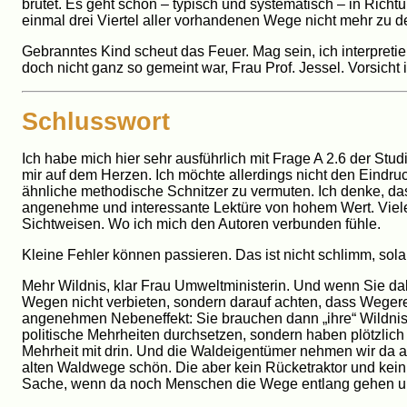
brütet. Es geht schon – typisch und systematisch – in Rich
einmal drei Viertel aller vorhandenen Wege nicht mehr zu 
Gebranntes Kind scheut das Feuer. Mag sein, ich interpretie
doch nicht ganz so gemeint war, Frau Prof. Jessel. Vorsicht i
Schlusswort
Ich habe mich hier sehr ausführlich mit Frage A 2.6 der Stu
mir auf dem Herzen. Ich möchte allerdings nicht den Eindru
ähnliche methodische Schnitzer zu vermuten. Ich denke, das 
angenehme und interessante Lektüre von hohem Wert. Viel
Sichtweisen. Wo ich mich den Autoren verbunden fühle.
Kleine Fehler können passieren. Das ist nicht schlimm, sol
Mehr Wildnis, klar Frau Umweltministerin. Und wenn Sie 
Wegen nicht verbieten, sondern darauf achten, dass Wegere
angenehmen Nebeneffekt: Sie brauchen dann „ihre“ Wildni
politische Mehrheiten durchsetzen, sondern haben plötzlich 
Mehrheit mit drin. Und die Waldeigentümer nehmen wir da au
alten Waldwege schön. Die aber kein Rücketraktor und kein 
Sache, wenn da noch Menschen die Wege entlang gehen und