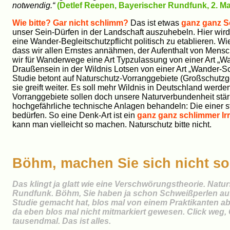
notwendig.“
(Detlef Reepen, Bayerischer Rundfunk, 2. Ma
Wie bitte? Gar nicht schlimm?
Das ist etwas
ganz ganz S
unser Sein-Dürfen in der Landschaft auszuhebeln. Hier wi
eine Wander-Begleitschutzpflicht politisch zu etablieren. W
dass wir allen Ernstes annähmen, der Aufenthalt von Mensch
wir für Wanderwege eine Art Typzulassung von einer Art „W
Draußensein in der Wildnis Lotsen von einer Art „Wander-S
Studie betont auf Naturschutz-Vorranggebiete (Großschutzgeb
sie greift weiter. Es soll mehr Wildnis in Deutschland werde
Vorranggebiete sollen doch unsere Naturverbundenheit stä
hochgefährliche technische Anlagen behandeln: Die eine
bedürfen. So eine Denk-Art ist ein
ganz ganz schlimmer Ir
kann man vielleicht so machen. Naturschutz bitte nicht.
Böhm, machen Sie sich nicht so
Das klingt ja glatt wie eine Verschwörungstheorie. Nat
Rundfunk. Böhm, Sie haben ja schon Schweißperlen auf 
Studie gemacht hat, blos mal von einem Praktikanten a
da eben blos mal nicht mitmarkiert gewesen. Click weg,
tausendmal. Das ist alles.