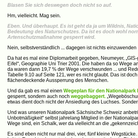
Blasen Sie sich deswegen doch nicht so auf.
Hm, vielleicht. Mag sein.
Eben. Und überhaupt. Es ist geht da ja um Wildnis, Nat
Bedeutung des Naturschutzes. Da ist es doch wohl norm
Artenschutzmaßnahme gesperrt wird.
Nein, selbstverständlich ... dagegen ist nichts einzuwenden ..
Da hat es mal eine Diplomarbeit gegeben, Neumeyer, „GIS-
Eifel“, Geographie Uni Trier 2001. Die haben da so Wege am
da waren dann 19,7 % der Wege verschwunden ... und Redu
Tabelle 9.10 auf Seite 121, wer es nicht glaubt. Das ist 
flächendeckende Aussperrung des Menschen.
Und da gab es mal einen
Wegeplan für den Nationalpark H
gesperrt, sondern auch noch
weggebaggert.
„Wegeböschun
etwas dient doch nicht der Ansiedlung des Luchses. Sonde
Und was unseren Nationalpark Sächsische Schweiz anbetrifft
Unbotmäßigkeit“ selbst jahrelang Mitglied in der National
Wege sind, ein Schalk, wer da vielleicht an die „gekennzei
Es sind eben nicht nur mal drei, vier, fünf kleine Wegstücke