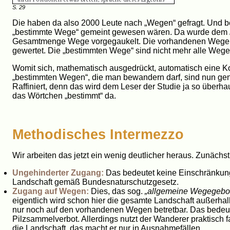
S. 29
Die haben da also 2000 Leute nach „Wegen“ gefragt. Und bei
„bestimmte Wege“ gemeint gewesen wären. Da wurde dem
Gesamtmenge Wege vorgegaukelt. Die vorhandenen Wege. S
gewertet. Die „bestimmten Wege“ sind nicht mehr alle Wege
Womit sich, mathematisch ausgedrückt, automatisch eine
„bestimmten Wegen“, die man bewandern darf, sind nun ge
Raffiniert, denn das wird dem Leser der Studie ja so überhau
das Wörtchen „bestimmt“ da.
Methodisches Intermezzo
Wir arbeiten das jetzt ein wenig deutlicher heraus. Zunächs
Ungehinderter Zugang:
Das bedeutet keine Einschränkung
Landschaft gemäß Bundesnaturschutzgesetz.
Zugang auf Wegen:
Dies, das sog.
„allgemeine Wegegebo
eigentlich wird schon hier die gesamte Landschaft außerhal
nur noch auf den vorhandenen Wegen betretbar. Das bedeu
Pilzsammelverbot. Allerdings nutzt der Wanderer praktisch
die Landschaft, das macht er nur in Ausnahmefällen.