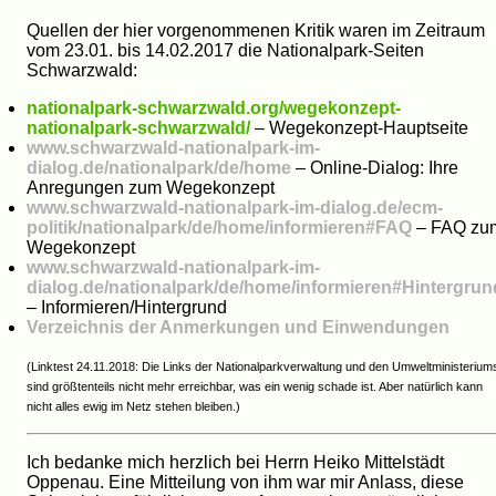
Quellen der hier vorgenommenen Kritik waren im Zeitraum
vom 23.01. bis 14.02.2017 die Nationalpark-Seiten
Schwarzwald:
nationalpark-schwarzwald.org/wegekonzept-
nationalpark-schwarzwald/
– Wegekonzept-Hauptseite
www.schwarzwald-nationalpark-im-
dialog.de/nationalpark/de/home
– Online-Dialog: Ihre
Anregungen zum Wegekonzept
www.schwarzwald-nationalpark-im-dialog.de/ecm-
politik/nationalpark/de/home/informieren#FAQ
– FAQ zu
Wegekonzept
www.schwarzwald-nationalpark-im-
dialog.de/nationalpark/de/home/informieren#Hintergrun
– Informieren/Hintergrund
Verzeichnis der Anmerkungen und Einwendungen
(Linktest 24.11.2018: Die Links der Nationalparkverwaltung und den Umweltministerium
sind größtenteils nicht mehr erreichbar, was ein wenig schade ist. Aber natürlich kann
nicht alles ewig im Netz stehen bleiben.)
Ich bedanke mich herzlich bei Herrn Heiko Mittelstädt
Oppenau. Eine Mitteilung von ihm war mir Anlass, diese