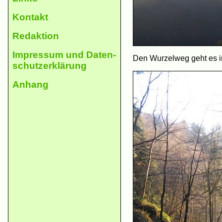
Kontakt
Redaktion
Impres­sum und Daten­
Den Wurzelweg geht es i
schutz­erklä­rung
An­hang