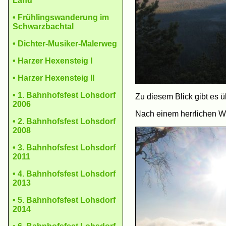
Land
• Früh­lings­wande­rung im
Schwarz­bach­tal
• Dichter-Musiker-Malerweg
• Harzer Hexen­steig I
• Harzer Hexen­steig II
• 1. Bahn­hofs­fest Lohs­dorf
Zu diesem Blick gibt es 
2006
Nach einem herrlichen 
• 2. Bahn­hofs­fest Lohs­dorf
2008
• 3. Bahn­hofs­fest Lohs­dorf
2011
• 4. Bahn­hofs­fest Lohs­dorf
2013
• 5. Bahn­hofs­fest Lohs­dorf
2014