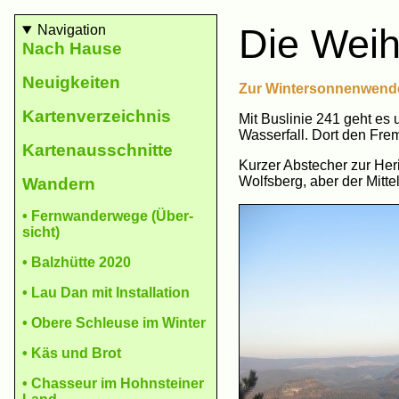
Die Weih
Navigation
Nach Hause
Neu­ig­keiten
Zur Wintersonnenwende 
Karten­ver­zeich­nis
Mit Buslinie 241 geht es
Wasserfall. Dort den Fr
Karten­aus­schnit­te
Kurzer Abstecher zur Her
Wolfsberg, aber der Mitte
Wan­dern
• Fern­wander­wege (Über­
sicht)
• Balz­hütte 2020
• Lau Dan mit In­stal­la­tion
• Obere Schleu­se im Winter
• Käs und Brot
• Chasseur im Hohn­steiner