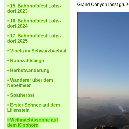
Grand Canyon lässt grüß
• 15. Bahn­hofs­fest Lohs­
dorf 2023
• 16. Bahn­hofs­fest Lohs­
dorf 2024
• 17. Bahn­hofs­fest Lohs­
dorf 2025
• Vine­ta im Schwarz­bach­tal
• Rübe­zahl­stiege
• Herbst­wande­rung
• Wande­rer über dem
Nebel­meer
• Spät­herbst
• Ers­ter Schnee auf dem
Lilien­stein
• Weih­nachts­sonne auf
dem Kipp­horn