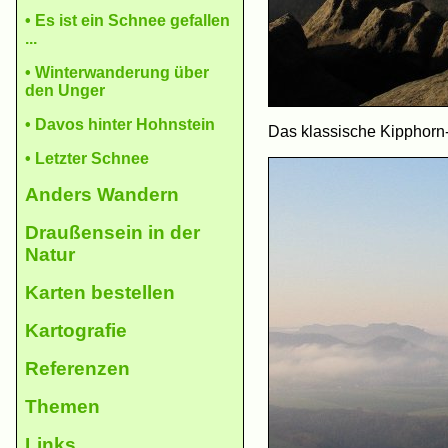
• Es ist ein Schnee gefal­len
...
• Winter­wanderung über
den Unger
• Davos hinter Hohn­stein
Das klassische Kipphorn
• Letz­ter Schnee
Anders Wan­dern
Drau­ßen­sein in der
Natur
Kar­ten be­stel­len
Karto­gra­fie
Refe­ren­zen
The­men
Links