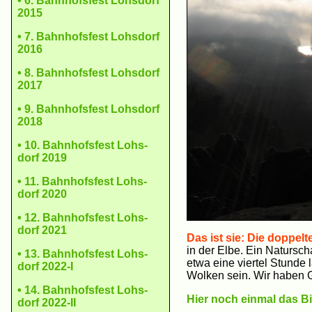
• 6. Bahn­hofs­fest Lohs­dorf
2015
• 7. Bahn­hofs­fest Lohs­dorf
2016
• 8. Bahn­hofs­fest Lohs­dorf
2017
• 9. Bahn­hofs­fest Lohs­dorf
2018
• 10. Bahn­hofs­fest Lohs­
dorf 2019
• 11. Bahn­hofs­fest Lohs­
dorf 2020
• 12. Bahn­hofs­fest Lohs­
dorf 2021
Das ist sie: Die doppe
in der Elbe. Ein Natursc
• 13. Bahn­hofs­fest Lohs­
etwa eine viertel Stunde 
dorf 2022-I
Wolken sein. Wir haben 
• 14. Bahn­hofs­fest Lohs­
Hier noch einmal das B
dorf 2022-II